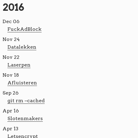
2016
Dec 06
FuckAdBlock
Nov 24
Datalekken
Nov 22
Laserpen
Nov 18
Afluisteren
Sep 26
git rm –cached
Apr 16
Slotenmakers
Apr 13
Letsencrypt